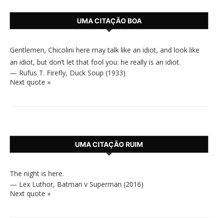
UMA CITAÇÃO BOA
Gentlemen, Chicolini here may talk like an idiot, and look like
an idiot, but don’t let that fool you: he really is an idiot.
—
Rufus T. Firefly
,
Duck Soup (1933)
Next quote »
UMA CITAÇÃO RUIM
The night is here.
—
Lex Luthor
,
Batman v Superman (2016)
Next quote »