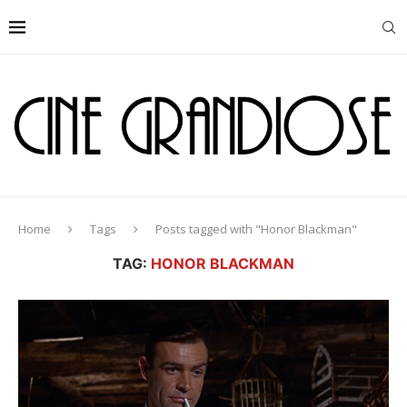
Home
Tags
Posts tagged with "Honor Blackman"
TAG:
HONOR BLACKMAN