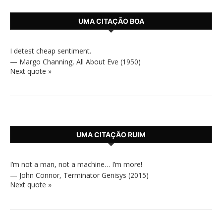
UMA CITAÇÃO BOA
I detest cheap sentiment.
—
Margo Channing
,
All About Eve (1950)
Next quote »
UMA CITAÇÃO RUIM
I’m not a man, not a machine… I’m more!
—
John Connor
,
Terminator Genisys (2015)
Next quote »