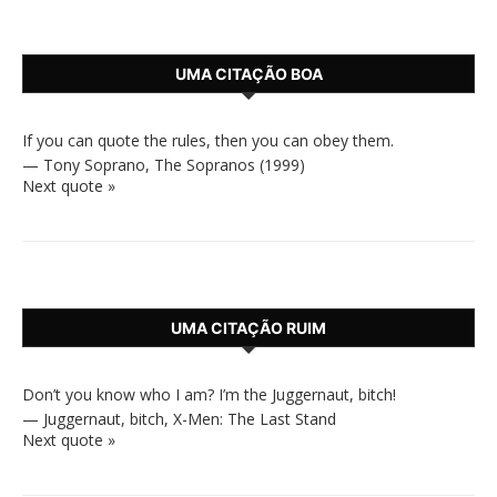
UMA CITAÇÃO BOA
If you can quote the rules, then you can obey them.
—
Tony Soprano
,
The Sopranos (1999)
Next quote »
UMA CITAÇÃO RUIM
Don’t you know who I am? I’m the Juggernaut, bitch!
—
Juggernaut, bitch
,
X-Men: The Last Stand
Next quote »