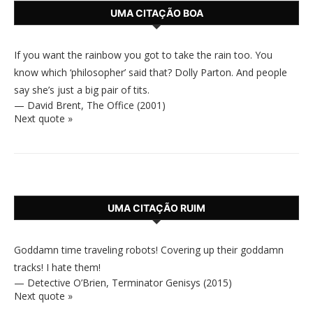
UMA CITAÇÃO BOA
If you want the rainbow you got to take the rain too. You
know which ‘philosopher’ said that? Dolly Parton. And people
say she’s just a big pair of tits.
—
David Brent
,
The Office (2001)
Next quote »
UMA CITAÇÃO RUIM
Goddamn time traveling robots! Covering up their goddamn
tracks! I hate them!
—
Detective O’Brien
,
Terminator Genisys (2015)
Next quote »