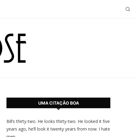
UMA CITAÇÃO BOA
Bill’s thirty-two. He looks thirty-two. He looked it five
years ago, he’ll look it twenty years from now. I hate
men.