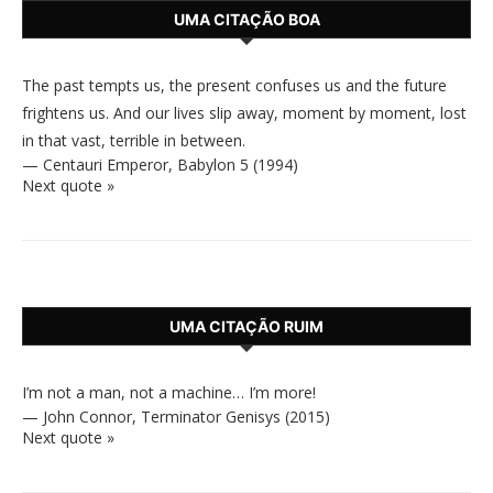
UMA CITAÇÃO BOA
The past tempts us, the present confuses us and the future
frightens us. And our lives slip away, moment by moment, lost
in that vast, terrible in between.
—
Centauri Emperor
,
Babylon 5 (1994)
Next quote »
UMA CITAÇÃO RUIM
I’m not a man, not a machine… I’m more!
—
John Connor
,
Terminator Genisys (2015)
Next quote »