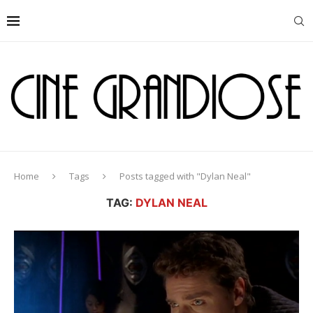
Home
Tags
Posts tagged with "Dylan Neal"
TAG:
DYLAN NEAL