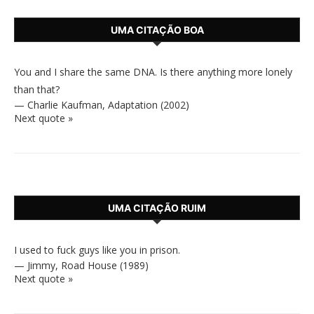
UMA CITAÇÃO BOA
You and I share the same DNA. Is there anything more lonely
than that?
—
Charlie Kaufman
,
Adaptation (2002)
Next quote »
UMA CITAÇÃO RUIM
I used to fuck guys like you in prison.
—
Jimmy
,
Road House (1989)
Next quote »