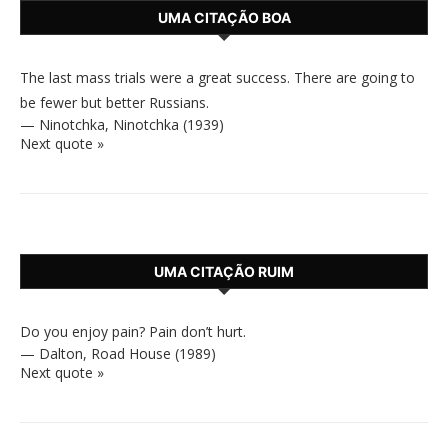
UMA CITAÇÃO BOA
The last mass trials were a great success. There are going to
be fewer but better Russians.
—
Ninotchka
,
Ninotchka (1939)
Next quote »
UMA CITAÇÃO RUIM
Do you enjoy pain? Pain don’t hurt.
—
Dalton
,
Road House (1989)
Next quote »