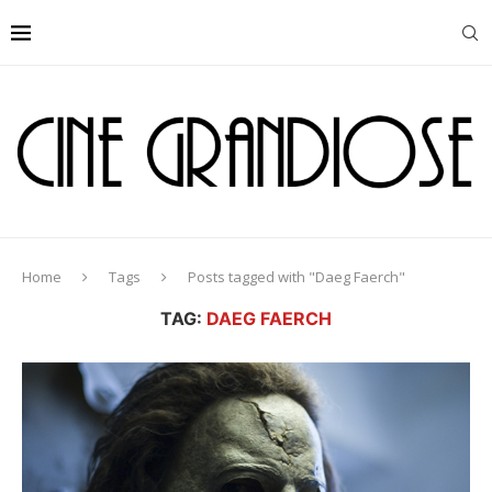
Home
Tags
Posts tagged with "Daeg Faerch"
TAG:
DAEG FAERCH