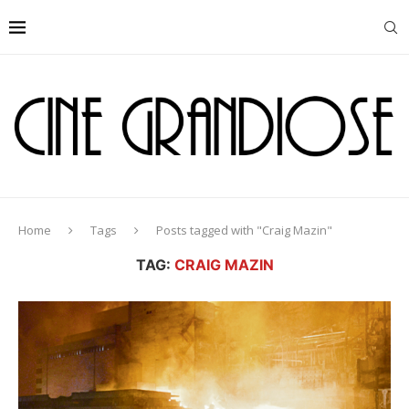
Home
Tags
Posts tagged with "Craig Mazin"
TAG:
CRAIG MAZIN