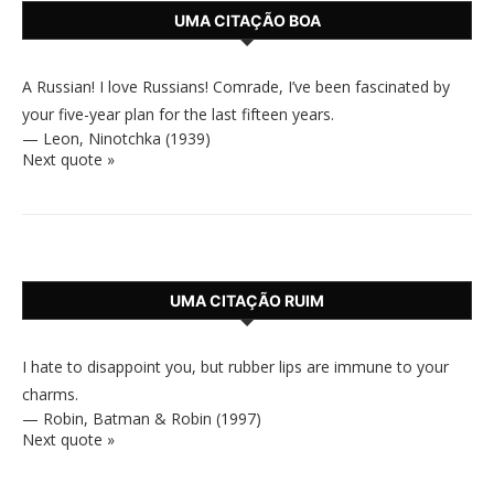
UMA CITAÇÃO BOA
A Russian! I love Russians! Comrade, I’ve been fascinated by
your five-year plan for the last fifteen years.
—
Leon
,
Ninotchka (1939)
Next quote »
UMA CITAÇÃO RUIM
I hate to disappoint you, but rubber lips are immune to your
charms.
—
Robin
,
Batman & Robin (1997)
Next quote »