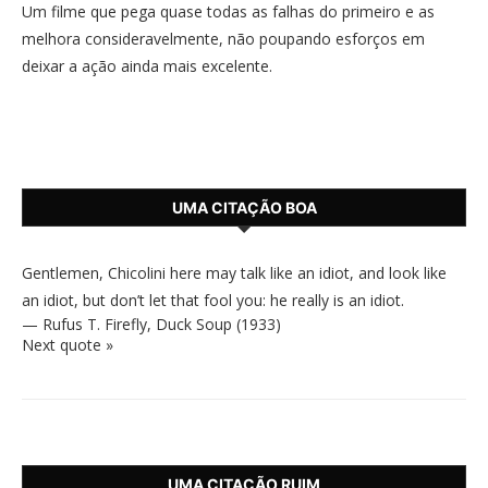
Um filme que pega quase todas as falhas do primeiro e as
melhora consideravelmente, não poupando esforços em
deixar a ação ainda mais excelente.
UMA CITAÇÃO BOA
Gentlemen, Chicolini here may talk like an idiot, and look like
an idiot, but don’t let that fool you: he really is an idiot.
—
Rufus T. Firefly
,
Duck Soup (1933)
Next quote »
UMA CITAÇÃO RUIM