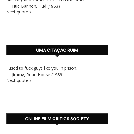
—
Hud Bannon
,
Hud (1963)
Next quote »
UMA CITAÇÃO RUIM
I used to fuck guys like you in prison.
—
Jimmy
,
Road House (1989)
Next quote »
ONLINE FILM CRITICS SOCIETY