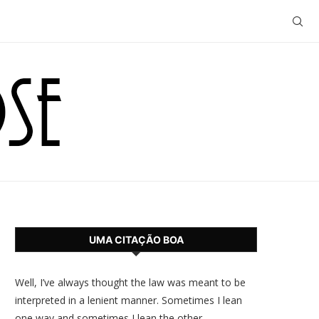
UMA CITAÇÃO BOA
Well, I’ve always thought the law was meant to be
interpreted in a lenient manner. Sometimes I lean
one way and sometimes I lean the other.