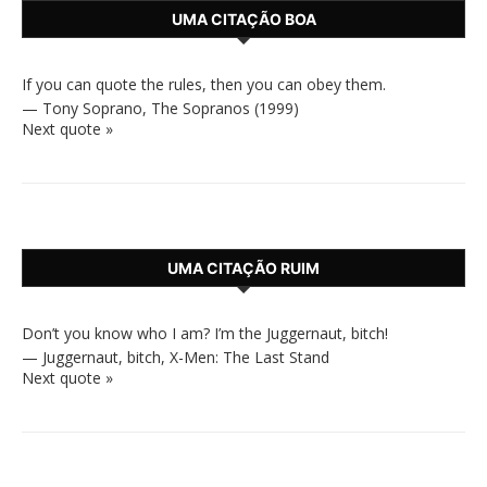
UMA CITAÇÃO BOA
If you can quote the rules, then you can obey them.
—
Tony Soprano
,
The Sopranos (1999)
Next quote »
UMA CITAÇÃO RUIM
Don’t you know who I am? I’m the Juggernaut, bitch!
—
Juggernaut, bitch
,
X-Men: The Last Stand
Next quote »