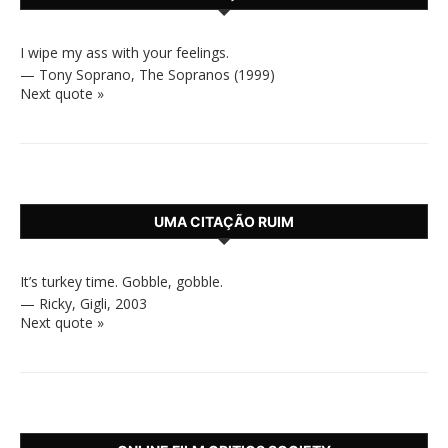
I wipe my ass with your feelings.
—
Tony Soprano
,
The Sopranos (1999)
Next quote »
UMA CITAÇÃO RUIM
It’s turkey time. Gobble, gobble.
—
Ricky
,
Gigli, 2003
Next quote »