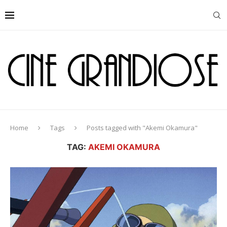
Home
Tags
Posts tagged with "Akemi Okamura"
TAG:
AKEMI OKAMURA